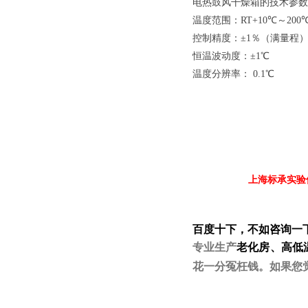
电热鼓风干燥箱的技术参数
温度范围：RT+10℃～200
控制精度：±1％（满量程
恒温波动度：±1℃
温度分辨率： 0.1℃
上海标承实验
百度十下，不如咨询一
专业生产
老化房
、
高低
花一分冤枉钱。如果您