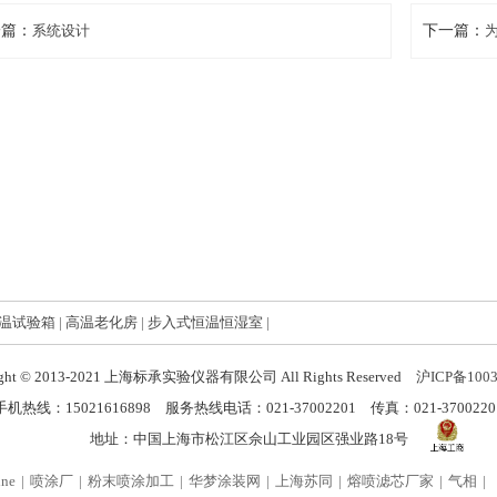
一篇：
系统设计
下一篇：
为
温试验箱
|
高温老化房
|
步入式恒温恒湿室
|
ight © 2013-2021 上海标承实验仪器有限公司 All Rights Reserved
沪ICP备100
手机热线：15021616898 服务热线电话：021-37002201 传真：021-3700220
地址：中国上海市松江区佘山工业园区强业路18号
ine
喷涂厂
粉末喷涂加工
华梦涂装网
上海苏同
熔喷滤芯厂家
气相