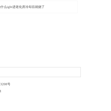
什么igbt进老化房冷却后就烧了
33208号
1