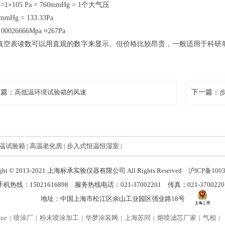
a =1×105 Pa = 760mmHg = 1个大气压
mmHg = 133.33Pa
.00026666Mpa ≈267Pa
 真空表读数可以用直观的数字来显示。但价格比较昂贵，一般适用于科研
一篇：
高低温环境试验箱的风速
下一篇：
温试验箱
|
高温老化房
|
步入式恒温恒湿室
|
ight © 2013-2021 上海标承实验仪器有限公司 All Rights Reserved
沪ICP备100
手机热线：15021616898 服务热线电话：021-37002201 传真：021-3700220
地址：中国上海市松江区佘山工业园区强业路18号
ine
喷涂厂
粉末喷涂加工
华梦涂装网
上海苏同
熔喷滤芯厂家
气相